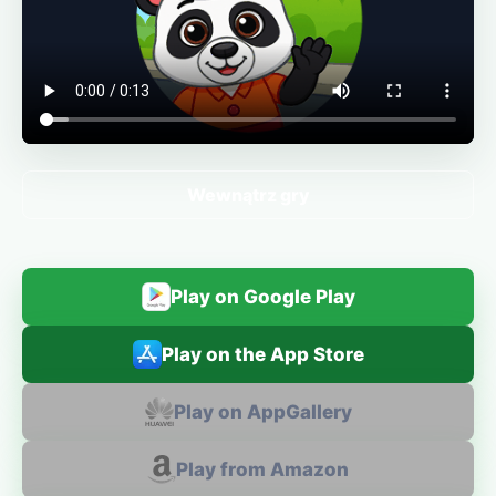
Wewnątrz gry
Play on Google Play
Play on the App Store
Play on AppGallery
Play from Amazon