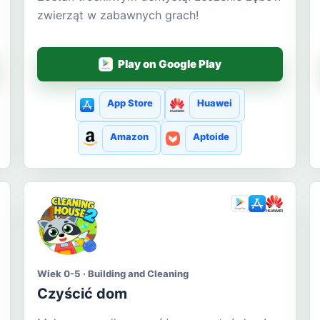
zwierząt w zabawnych grach!
Play on Google Play
App Store
Huawei
Amazon
Aptoide
Wiek 0-5 · Building and Cleaning
Czyścić dom