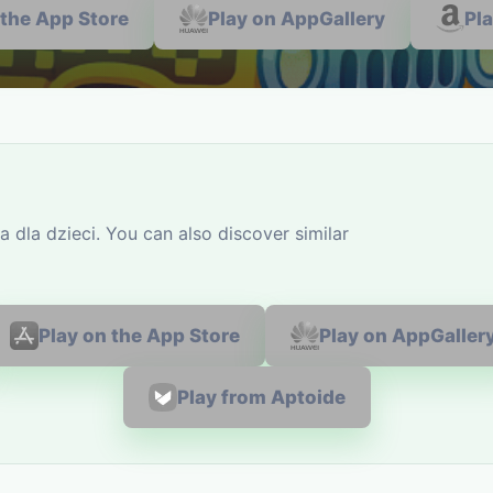
 the App Store
Play on AppGallery
Pl
dla dzieci. You can also discover similar
Play on the App Store
Play on AppGaller
Play from Aptoide