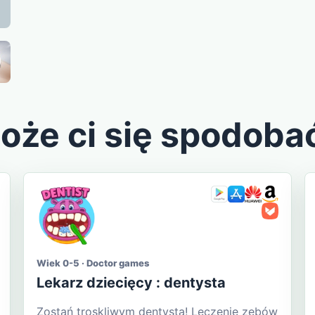
oże ci się spodoba
Wiek 0-5 · Doctor games
Lekarz dziecięcy : dentysta
Zostań troskliwym dentystą! Leczenie zębów