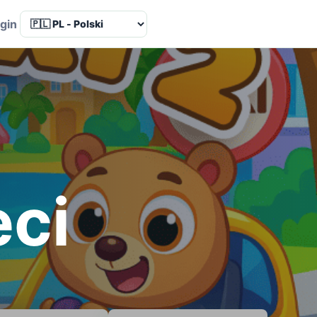
Language
gin
eci