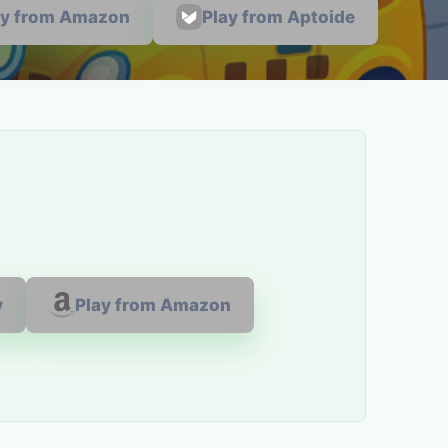
ay from Amazon
Play from Aptoide
y
Play from Amazon