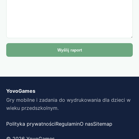
Wyślij raport
YovoGames
Gry mobilne i zadania do wydrukowania dla dzieci w
wieku przedszkolnym.
Polityka prywatności
Regulamin
O nas
Sitemap
© 2026 YovoGames