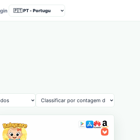
Language
gin