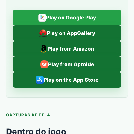
Play on Google Play
Play on AppGallery
Play from Amazon
Play from Aptoide
Play on the App Store
CAPTURAS DE TELA
Dentro do jogo