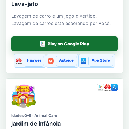
Lava-jato
Lavagem de carro é um jogo divertido!
Lavagem de carros está esperando por você!
Play on Google Play
Huawei
Aptoide
App Store
Idades 0-5 · Animal Care
jardim de infância