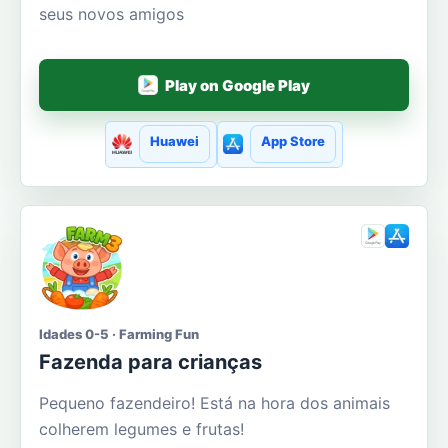
seus novos amigos
Play on Google Play
Huawei
App Store
Idades 0-5 · Farming Fun
Fazenda para crianças
Pequeno fazendeiro! Está na hora dos animais
colherem legumes e frutas!