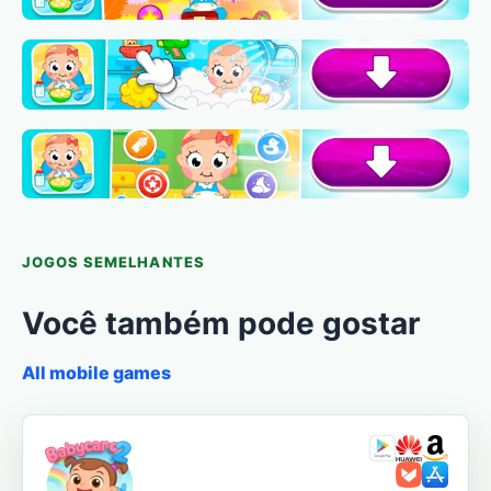
JOGOS SEMELHANTES
Você também pode gostar
All mobile games