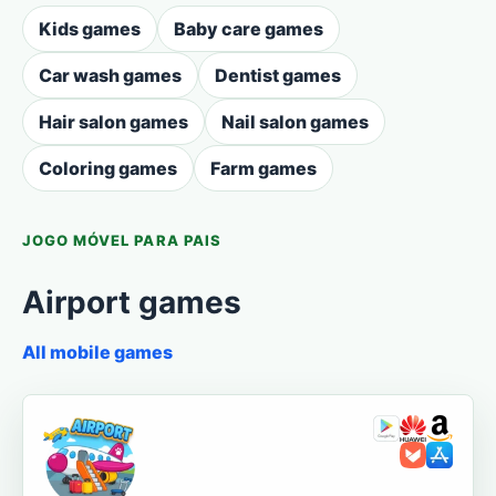
Kids games
Baby care games
Car wash games
Dentist games
Hair salon games
Nail salon games
Coloring games
Farm games
JOGO MÓVEL PARA PAIS
Airport games
All mobile games