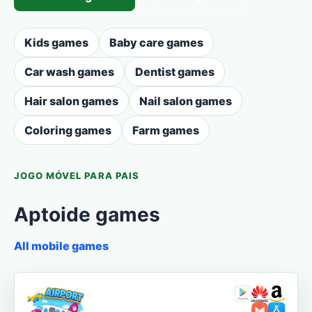
Kids games
Baby care games
Car wash games
Dentist games
Hair salon games
Nail salon games
Coloring games
Farm games
JOGO MÓVEL PARA PAIS
Aptoide games
All mobile games