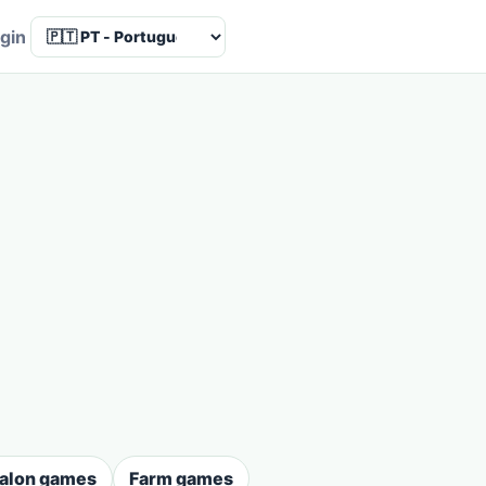
Language
gin
salon games
Farm games