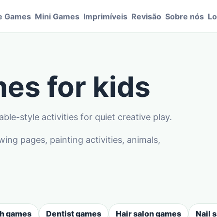
e Games
Mini Games
Imprimíveis
Revisão
Sobre nós
Lo
es for kids
le-style activities for quiet creative play.
g pages, painting activities, animals,
sh games
Dentist games
Hair salon games
Nail 