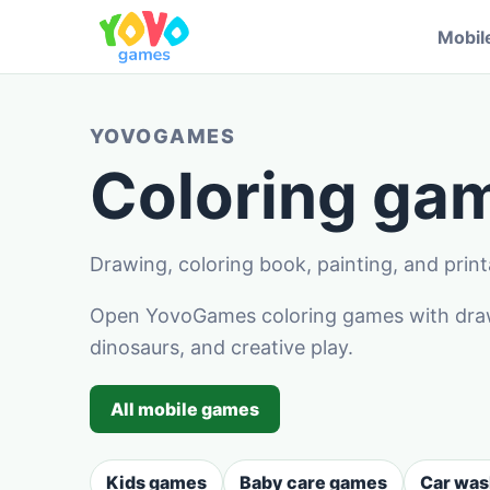
Mobil
YOVOGAMES
Coloring gam
Drawing, coloring book, painting, and printab
Open YovoGames coloring games with drawin
dinosaurs, and creative play.
All mobile games
Kids games
Baby care games
Car wa