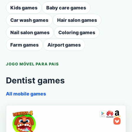
Kids games
Baby care games
Car wash games
Hair salon games
Nail salon games
Coloring games
Farm games
Airport games
JOGO MÓVEL PARA PAIS
Dentist games
All mobile games