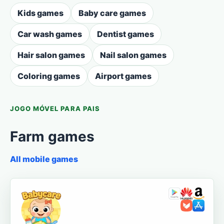
Kids games
Baby care games
Car wash games
Dentist games
Hair salon games
Nail salon games
Coloring games
Airport games
JOGO MÓVEL PARA PAIS
Farm games
All mobile games