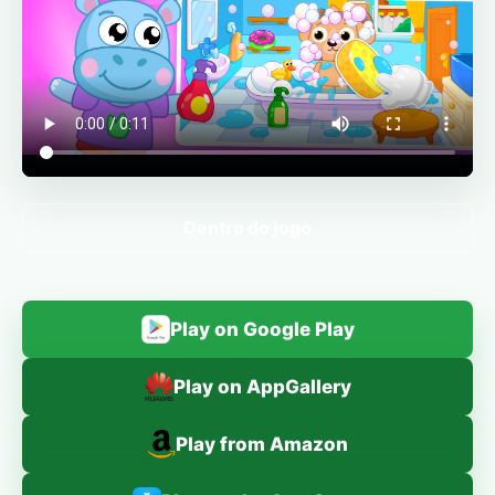
Dentro do jogo
Play on Google Play
Play on AppGallery
Play from Amazon