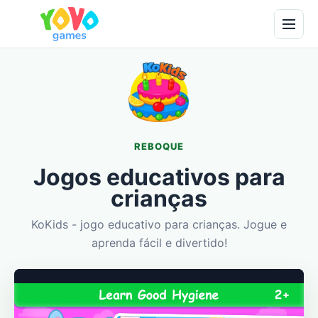
REBOQUE
Jogos educativos para
crianças
KoKids - jogo educativo para crianças. Jogue e
aprenda fácil e divertido!