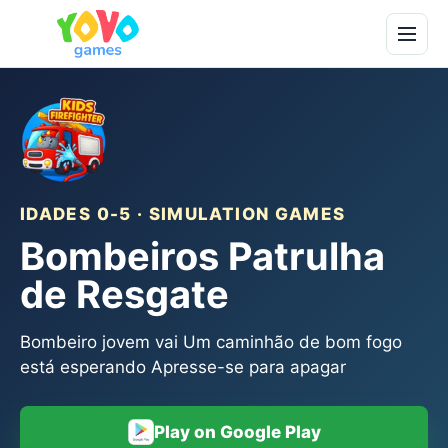
IDADES 0-5 · SIMULATION GAMES
Bombeiros Patrulha
de Resgate
Bombeiro jovem vai Um caminhão de bom fogo
está esperando Apresse-se para apagar
Play on Google Play