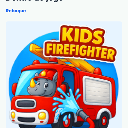
Reboque