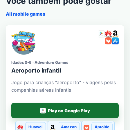
Você também pode gostar
All mobile games
Idades 0-5 · Adventure Games
Aeroporto infantil
Jogo para crianças "aeroporto" - viagens pelas
companhias aéreas infantis
Play on Google Play
Huawei
Amazon
Aptoide