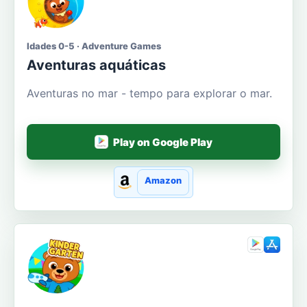
Idades 0-5 · Adventure Games
Aventuras aquáticas
Aventuras no mar - tempo para explorar o mar.
Play on Google Play
Amazon