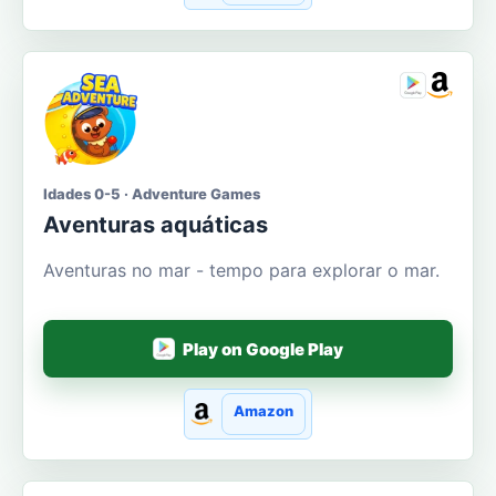
Idades 0-5 · Adventure Games
Aventuras aquáticas
Aventuras no mar - tempo para explorar o mar.
Play on Google Play
Amazon