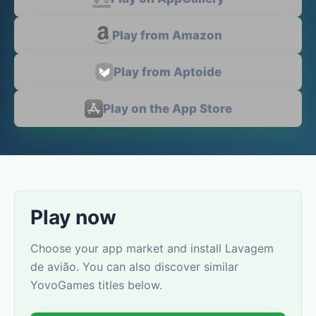
Play from Amazon
Play from Aptoide
Play on the App Store
Play now
Choose your app market and install Lavagem
de avião. You can also discover similar
YovoGames titles below.