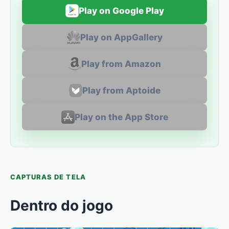
Play on Google Play
Play on AppGallery
Play from Amazon
Play from Aptoide
Play on the App Store
CAPTURAS DE TELA
Dentro do jogo