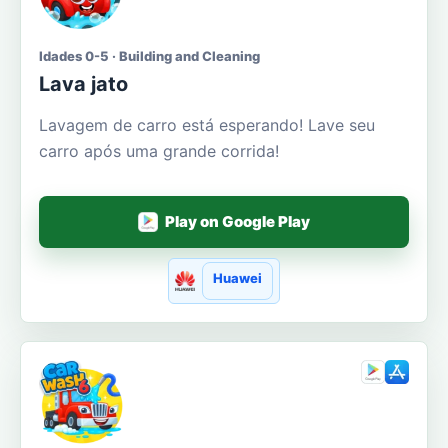
Idades 0-5 · Building and Cleaning
Lava jato
Lavagem de carro está esperando! Lave seu
carro após uma grande corrida!
Play on Google Play
Huawei