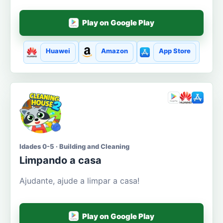
Play on Google Play
Huawei
Amazon
App Store
Idades 0-5 · Building and Cleaning
Limpando a casa
Ajudante, ajude a limpar a casa!
Play on Google Play