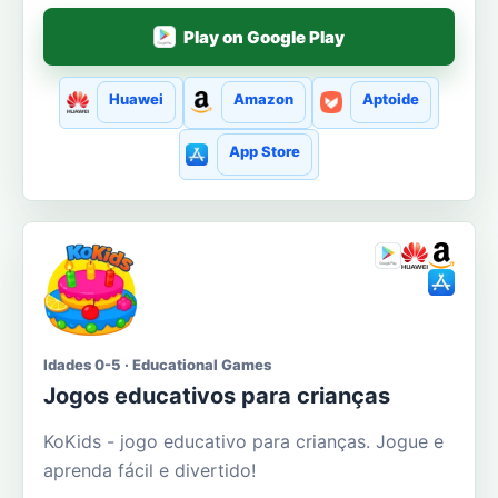
Play on Google Play
Huawei
Amazon
Aptoide
App Store
Idades 0-5 · Educational Games
Jogos educativos para crianças
KoKids - jogo educativo para crianças. Jogue e
aprenda fácil e divertido!