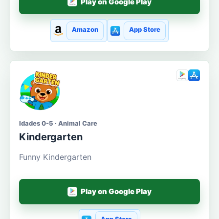
Play on Google Play
Amazon
App Store
Idades 0-5 · Animal Care
Kindergarten
Funny Kindergarten
Play on Google Play