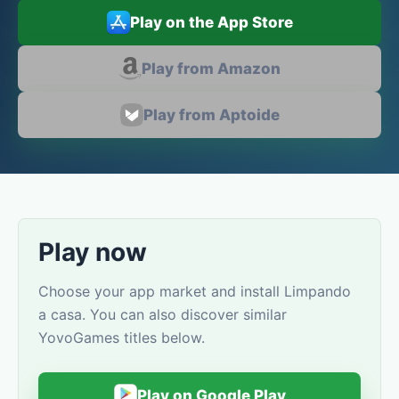
Play on the App Store
Play from Amazon
Play from Aptoide
Play now
Choose your app market and install Limpando
a casa. You can also discover similar
YovoGames titles below.
Play on Google Play