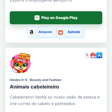
Play on Google Play
Amazon
Aptoide
Idades 0-5 · Beauty and Fashion
Animais cabeleireiro
Cabeleireiro! Venha ao nosso salão de beleza e
crie cortes de cabelo e penteados