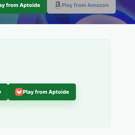
ay from Aptoide
Play from Amazon
y
Play from Aptoide