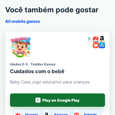
Você também pode gostar
All mobile games
Idades 0-5 · Toddler Games
Cuidados com o bebê
Baby Care, jogo educativo para crianças.
Play on Google Play
Huawei
Amazon
Aptoide