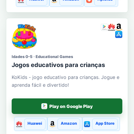
Idades 0-5 · Educational Games
Jogos educativos para crianças
KoKids - jogo educativo para crianças. Jogue e
aprenda fácil e divertido!
Play on Google Play
Huawei
Amazon
App Store