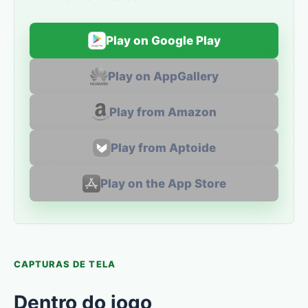
Play on Google Play
Play on AppGallery
Play from Amazon
Play from Aptoide
Play on the App Store
CAPTURAS DE TELA
Dentro do jogo