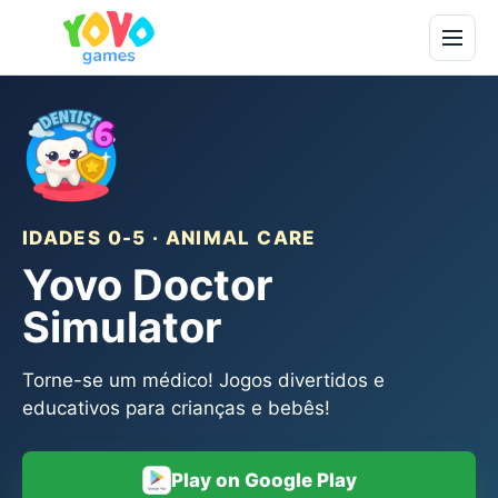
IDADES 0-5 · ANIMAL CARE
Yovo Doctor
Simulator
Torne-se um médico! Jogos divertidos e
educativos para crianças e bebês!
Play on Google Play