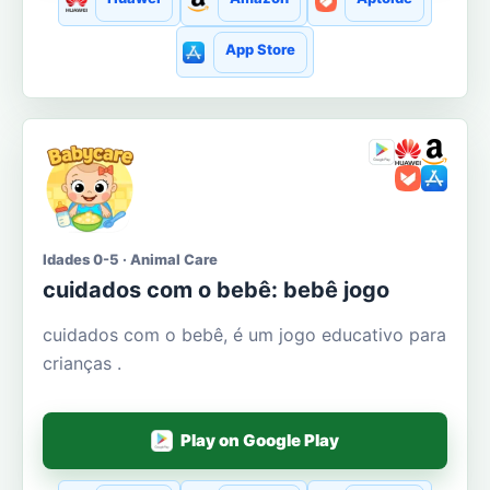
App Store
Idades 0-5 · Animal Care
cuidados com o bebê: bebê jogo
cuidados com o bebê, é um jogo educativo para
crianças .
Play on Google Play