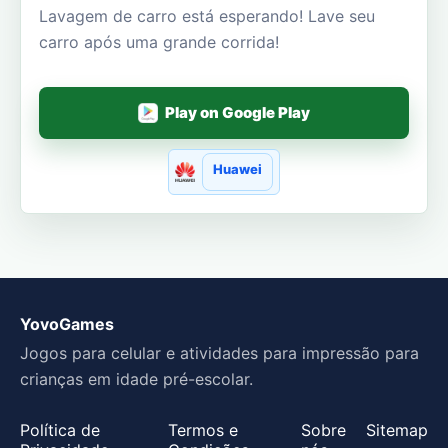
Lavagem de carro está esperando! Lave seu
carro após uma grande corrida!
Play on Google Play
Huawei
YovoGames
Jogos para celular e atividades para impressão para
crianças em idade pré-escolar.
Política de
Termos e
Sobre
Sitemap