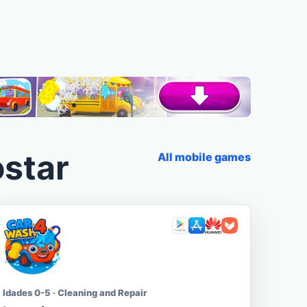
star
All mobile games
Idades 0-5 · Cleaning and Repair