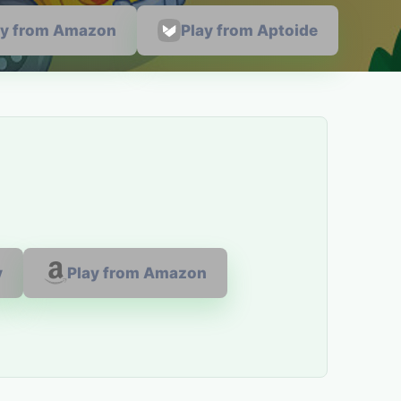
ay from Amazon
Play from Aptoide
y
Play from Amazon