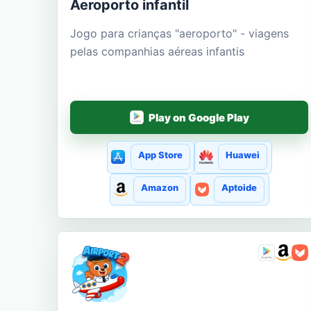
Aeroporto infantil
Jogo para crianças "aeroporto" - viagens
pelas companhias aéreas infantis
Play on Google Play
App Store
Huawei
Amazon
Aptoide