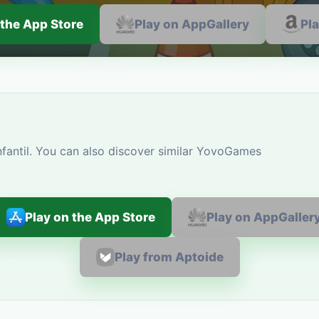
 the App Store
Play on AppGallery
Pl
nfantil. You can also discover similar YovoGames
Play on the App Store
Play on AppGaller
Play from Aptoide