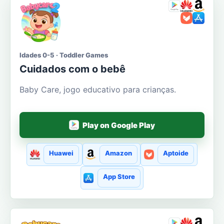
Idades 0-5 · Toddler Games
Cuidados com o bebê
Baby Care, jogo educativo para crianças.
Play on Google Play
Huawei
Amazon
Aptoide
App Store