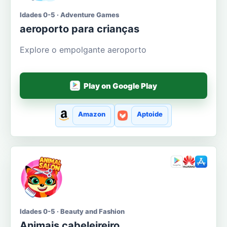
Idades 0-5 · Adventure Games
aeroporto para crianças
Explore o empolgante aeroporto
Play on Google Play
Amazon
Aptoide
Idades 0-5 · Beauty and Fashion
Animais cabeleireiro