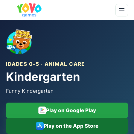
IDADES 0-5 · ANIMAL CARE
Kindergarten
Funny Kindergarten
Play on Google Play
Play on the App Store