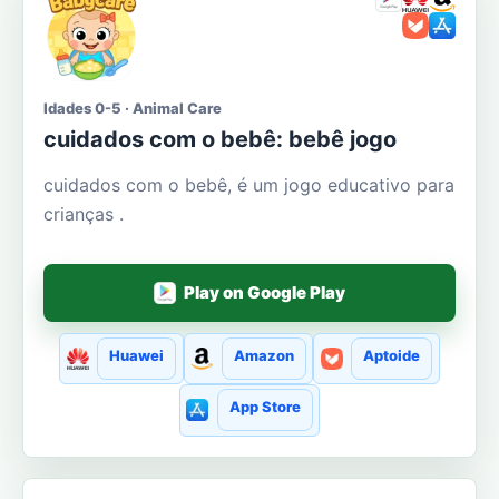
Idades 0-5 · Animal Care
cuidados com o bebê: bebê jogo
cuidados com o bebê, é um jogo educativo para
crianças .
Play on Google Play
Huawei
Amazon
Aptoide
App Store