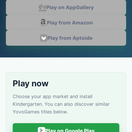
Play on AppGallery
Play from Amazon
Play from Aptoide
Play now
Choose your app market and install
Kindergarten. You can also discover similar
YovoGames titles below.
Play on Google Play