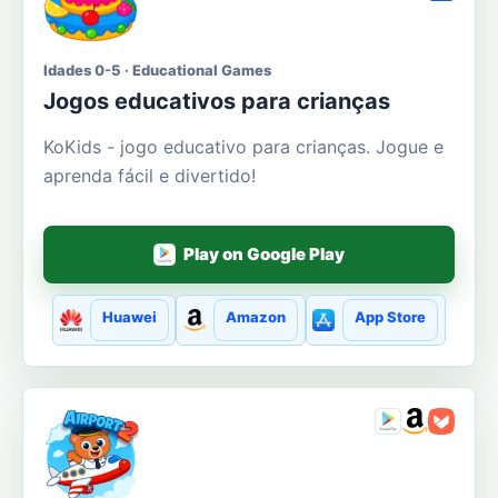
Idades 0-5 · Educational Games
Jogos educativos para crianças
KoKids - jogo educativo para crianças. Jogue e
aprenda fácil e divertido!
Play on Google Play
Huawei
Amazon
App Store