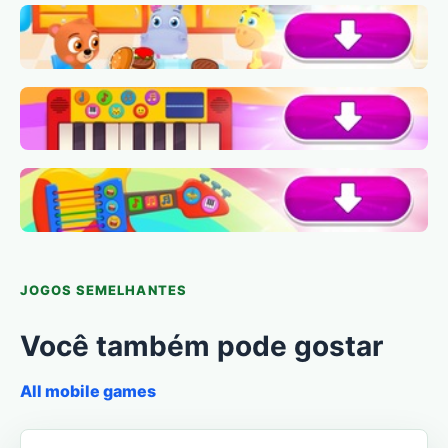
JOGOS SEMELHANTES
Você também pode gostar
All mobile games