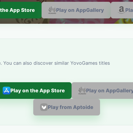
 the App Store
Play on AppGallery
Pl
. You can also discover similar YovoGames titles
Play on the App Store
Play on AppGaller
Play from Aptoide