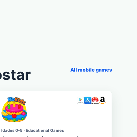
star
All mobile games
Idades 0-5 · Educational Games