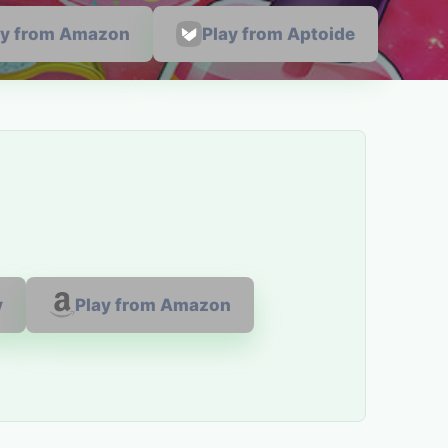
ay from Amazon
Play from Aptoide
y
Play from Amazon