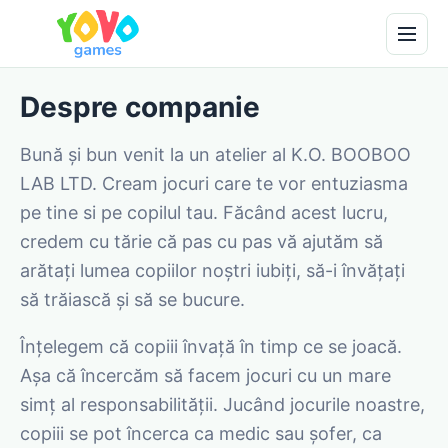
Despre companie
Bună și bun venit la un atelier al K.O. BOOBOO
LAB LTD. Cream jocuri care te vor entuziasma
pe tine si pe copilul tau. Făcând acest lucru,
credem cu tărie că pas cu pas vă ajutăm să
arătați lumea copiilor noștri iubiți, să-i învățați
să trăiască și să se bucure.
Înțelegem că copiii învață în timp ce se joacă.
Așa că încercăm să facem jocuri cu un mare
simț al responsabilității. Jucând jocurile noastre,
copiii se pot încerca ca medic sau șofer, ca