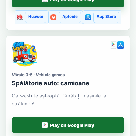
Huawei
Aptoide
App Store
Vârste 0-5 · Vehicle games
Spălătorie auto: camioane
Carwash te așteaptă! Curățați mașinile la
strălucire!
Play on Google Play