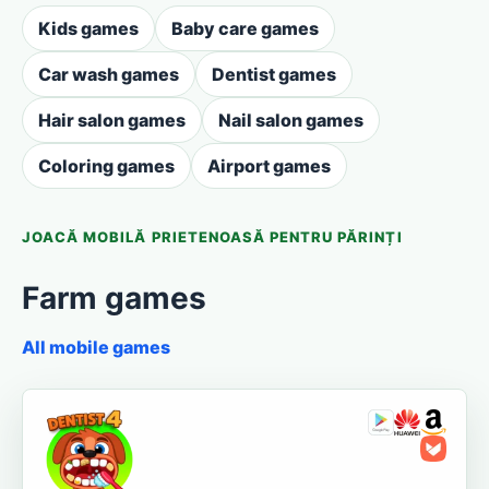
Kids games
Baby care games
Car wash games
Dentist games
Hair salon games
Nail salon games
Coloring games
Airport games
JOACĂ MOBILĂ PRIETENOASĂ PENTRU PĂRINȚI
Farm games
All mobile games