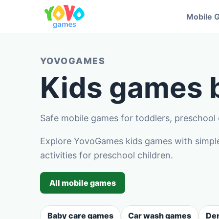
Mobile 
YOVOGAMES
Kids games
Safe mobile games for toddlers, preschool c
Explore YovoGames kids games with simple 
activities for preschool children.
All mobile games
Baby care games
Car wash games
Den