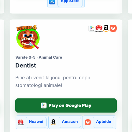
App Store
Vârste 0-5 · Animal Care
Dentist
Bine ați venit la jocul pentru copii
stomatologi animale!
Play on Google Play
Huawei
Amazon
Aptoide