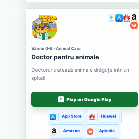
Vârste 0-5 · Animal Care
Doctor pentru animale
Doctorul tratează animale drăguțe într-un
spital!
Play on Google Play
App Store
Huawei
Amazon
Aptoide