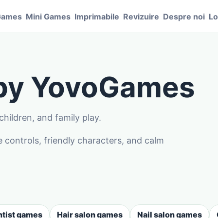
Games
Mini Games
Imprimabile
Revizuire
Despre noi
Lo
 by YovoGames
hildren, and family play.
controls, friendly characters, and calm
tist games
Hair salon games
Nail salon games