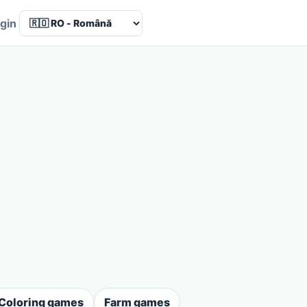
Language
gin
Coloring games
Farm games