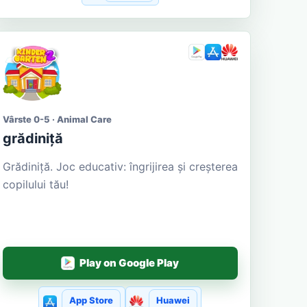
Vârste 0-5 · Animal Care
grădiniță
Grădiniţă. Joc educativ: îngrijirea și creșterea
copilului tău!
Play on Google Play
App Store
Huawei