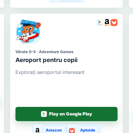
Vârste 0-5 · Adventure Games
Aeroport pentru copii
Explorați aeroportul interesant
Play on Google Play
Amazon
Aptoide