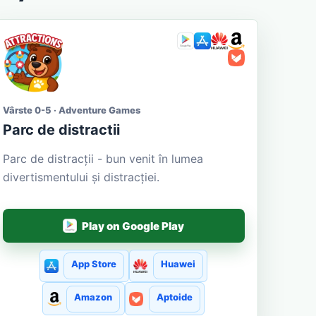
Vârste 0-5 · Adventure Games
Parc de distractii
Parc de distracții - bun venit în lumea
divertismentului și distracției.
Play on Google Play
App Store
Huawei
Amazon
Aptoide