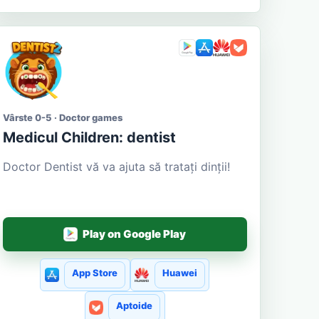
Vârste 0-5 · Doctor games
Medicul Сhildren: dentist
Doctor Dentist vă va ajuta să tratați dinții!
Play on Google Play
App Store
Huawei
Aptoide