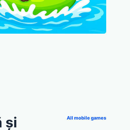
 și
All mobile games