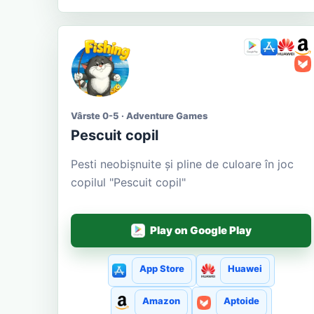
Vârste 0-5 · Adventure Games
Pescuit copil
Pesti neobișnuite și pline de culoare în joc
copilul "Pescuit copil"
Play on Google Play
App Store
Huawei
Amazon
Aptoide