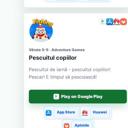
Vârste 0-5 · Adventure Games
Pescuitul copiilor
Pescuitul de iarnă - pescuitul copiilor!
Pescar! E timpul să pescuiască!
Play on Google Play
App Store
Huawei
Aptoide