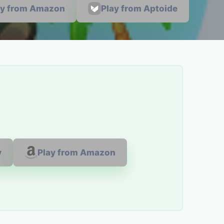
ay from Amazon
Play from Aptoide
y
Play from Amazon