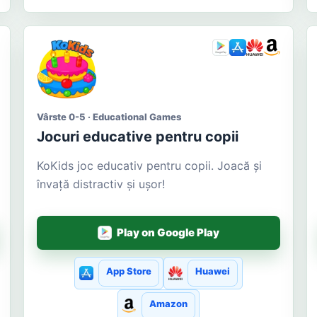
Vârste 0-5 · Educational Games
Jocuri educative pentru copii
KoKids joc educativ pentru copii. Joacă și
învață distractiv și ușor!
Play on Google Play
App Store
Huawei
Amazon