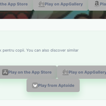
 the App Store
Play on AppGallery
Pl
pentru copii. You can also discover similar
Play on the App Store
Play on AppGaller
Play from Aptoide