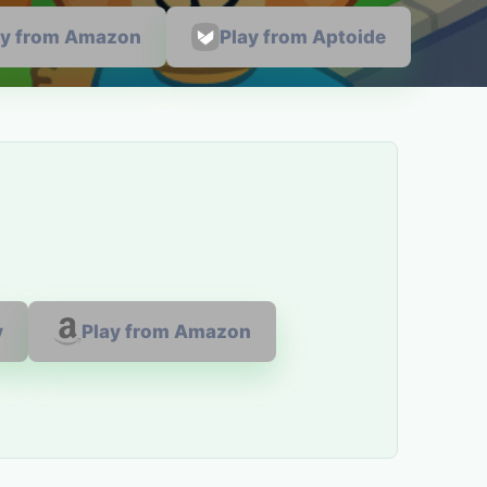
ay from Amazon
Play from Aptoide
y
Play from Amazon