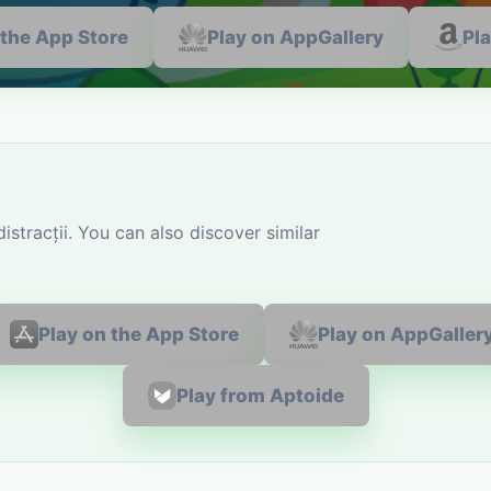
 the App Store
Play on AppGallery
Pl
stracții. You can also discover similar
Play on the App Store
Play on AppGaller
Play from Aptoide