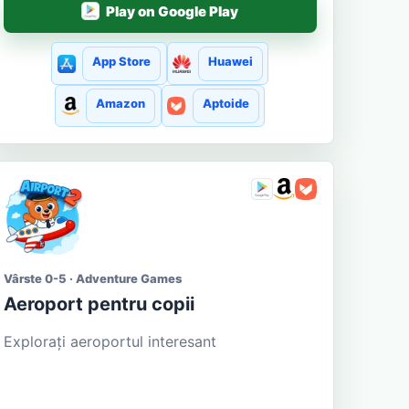
Play on Google Play
App Store
Huawei
Amazon
Aptoide
Vârste 0-5 · Adventure Games
Aeroport pentru copii
Explorați aeroportul interesant