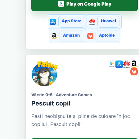
Play on Google Play
App Store
Huawei
Amazon
Aptoide
Vârste 0-5 · Adventure Games
Pescuit copil
Pesti neobișnuite și pline de culoare în joc
copilul "Pescuit copil"