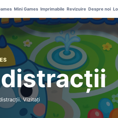
Games
Mini Games
Imprimabile
Revizuire
Despre noi
Lo
ES
distracții
stracții. Vizitați