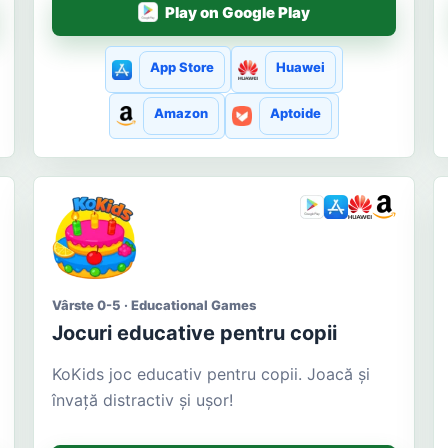
Play on Google Play
App Store
Huawei
Amazon
Aptoide
Vârste 0-5 · Educational Games
Jocuri educative pentru copii
KoKids joc educativ pentru copii. Joacă și
învață distractiv și ușor!