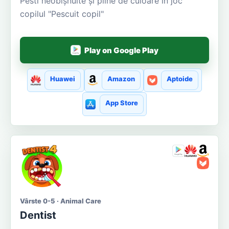
Pesti neobișnuite și pline de culoare în joc
copilul "Pescuit copil"
Play on Google Play
Huawei
Amazon
Aptoide
App Store
Vârste 0-5 · Animal Care
Dentist