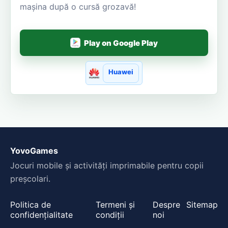
mașina după o cursă grozavă!
Play on Google Play
Huawei
YovoGames
Jocuri mobile și activități imprimabile pentru copii
preșcolari.
Politica de
Termeni și
Despre
Sitemap
confidențialitate
condiții
noi