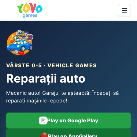
VÂRSTE 0-5 · VEHICLE GAMES
Reparații auto
Mecanic auto! Garajul te așteaptă! Începeți să
reparați mașinile repede!
Play on Google Play
Play on AppGallery