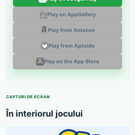
Play on AppGallery
Play from Amazon
Play from Aptoide
Play on the App Store
CAPTURI DE ECRAN
În interiorul jocului