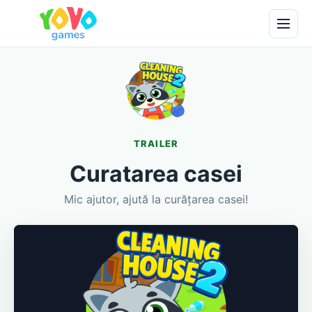
TRAILER
Curatarea casei
Mic ajutor, ajută la curățarea casei!