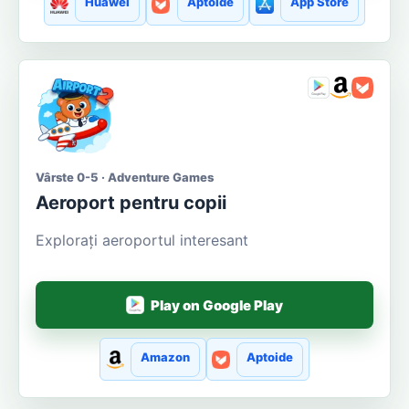
Huawei
Aptoide
App Store
Vârste 0-5 · Adventure Games
Aeroport pentru copii
Explorați aeroportul interesant
Play on Google Play
Amazon
Aptoide