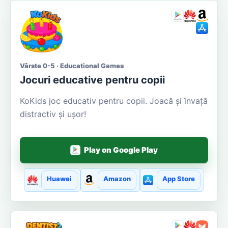
Vârste 0-5 · Educational Games
Jocuri educative pentru copii
KoKids joc educativ pentru copii. Joacă și învață
distractiv și ușor!
Play on Google Play
Huawei
Amazon
App Store