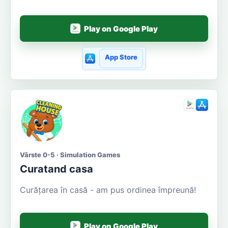
Play on Google Play
App Store
Vârste 0-5 · Simulation Games
Curatand casa
Curățarea în casă - am pus ordinea împreună!
Play on Google Play