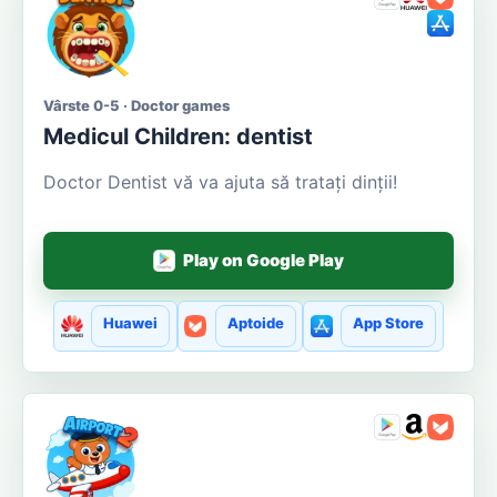
Vârste 0-5 · Doctor games
Medicul Сhildren: dentist
Doctor Dentist vă va ajuta să tratați dinții!
Play on Google Play
Huawei
Aptoide
App Store