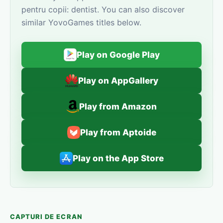
pentru copii: dentist. You can also discover
similar YovoGames titles below.
Play on Google Play
Play on AppGallery
Play from Amazon
Play from Aptoide
Play on the App Store
CAPTURI DE ECRAN