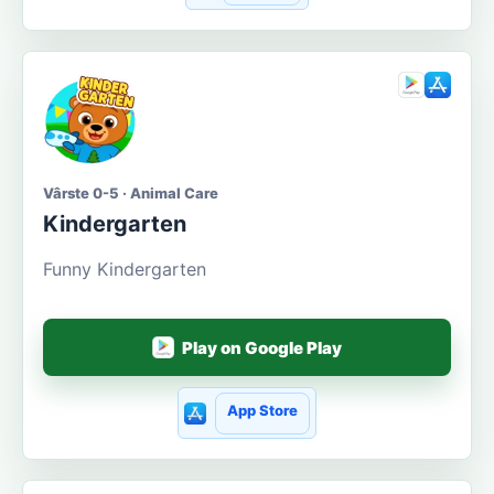
Vârste 0-5 · Animal Care
Kindergarten
Funny Kindergarten
Play on Google Play
App Store