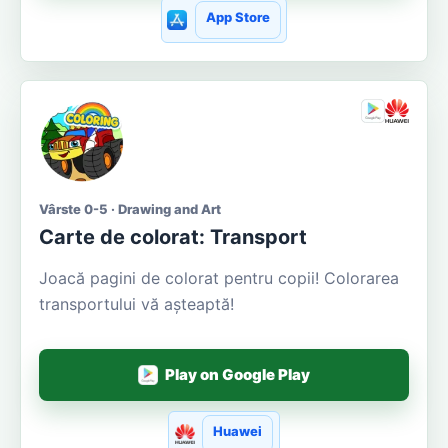
App Store
Vârste 0-5 · Drawing and Art
Carte de colorat: Transport
Joacă pagini de colorat pentru copii! Colorarea
transportului vă așteaptă!
Play on Google Play
Huawei