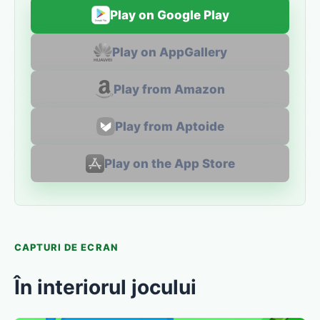
Play on Google Play
Play on AppGallery
Play from Amazon
Play from Aptoide
Play on the App Store
CAPTURI DE ECRAN
În interiorul jocului