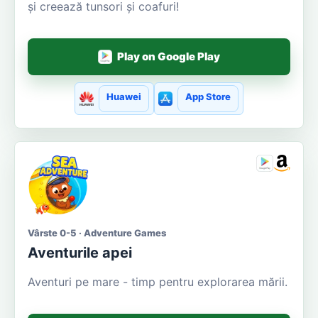
și creează tunsori și coafuri!
Play on Google Play
Huawei
App Store
Vârste 0-5 · Adventure Games
Aventurile apei
Aventuri pe mare - timp pentru explorarea mării.