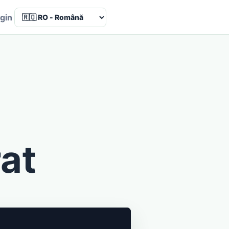
Language
gin
rat