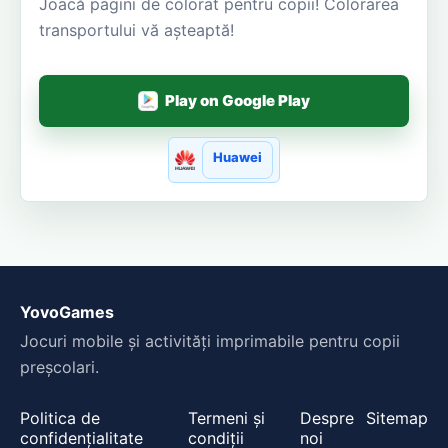
Joacă pagini de colorat pentru copii! Colorarea
transportului vă așteaptă!
Play on Google Play
Huawei
YovoGames
Jocuri mobile și activități imprimabile pentru copii
preșcolari.
Politica de
Termeni și
Despre
Sitemap
confidențialitate
condiții
noi