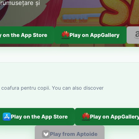
frumusețare și
y on the App Store
Play on AppGallery
coafura pentru copii. You can also discover
Play on the App Store
Play on AppGaller
Play from Aptoide