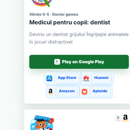
Vârste 0-5 · Doctor games
Medicul pentru copii: dentist
Devino un dentist grijuliu! Îngrijește animalele
în jocuri distractive!
Play on Google Play
App Store
Huawei
Amazon
Aptoide