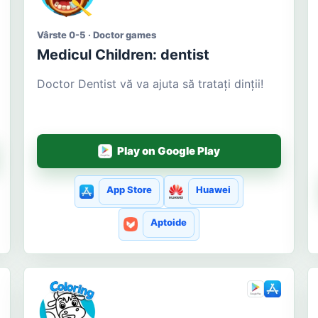
Vârste 0-5 · Doctor games
Medicul Сhildren: dentist
Doctor Dentist vă va ajuta să tratați dinții!
Play on Google Play
App Store
Huawei
Aptoide