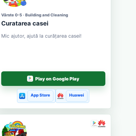
Vârste 0-5 · Building and Cleaning
Curatarea casei
Mic ajutor, ajută la curățarea casei!
Play on Google Play
App Store
Huawei