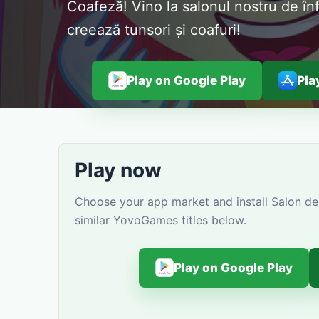
Coafeză! Vino la salonul nostru de în
creează tunsori și coafuri!
Play on Google Play
Pla
Play now
Choose your app market and install Salon de 
similar YovoGames titles below.
Play on Google Play