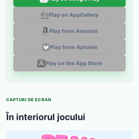
Play on AppGallery
Play from Amazon
Play from Aptoide
Play on the App Store
CAPTURI DE ECRAN
În interiorul jocului