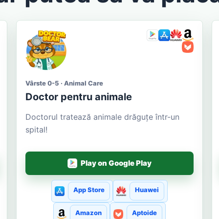
Vârste 0-5 · Animal Care
Doctor pentru animale
Doctorul tratează animale drăguțe într-un
spital!
Play on Google Play
App Store
Huawei
Amazon
Aptoide