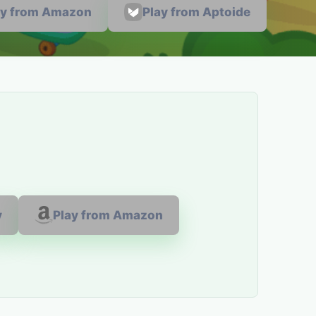
ay from Amazon
Play from Aptoide
y
Play from Amazon