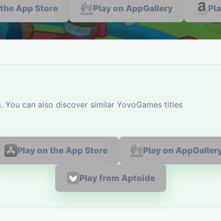
 the App Store
Play on AppGallery
Pl
. You can also discover similar YovoGames titles
Play on the App Store
Play on AppGaller
Play from Aptoide