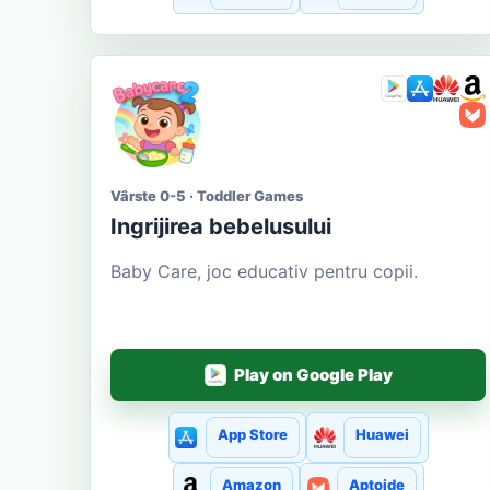
Vârste 0-5 · Toddler Games
Ingrijirea bebelusului
Baby Care, joc educativ pentru copii.
Play on Google Play
App Store
Huawei
Amazon
Aptoide