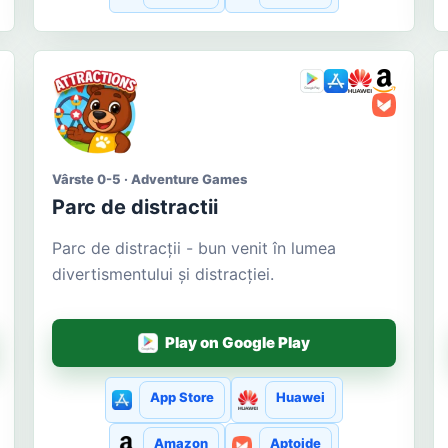
Vârste 0-5 · Adventure Games
Parc de distractii
Parc de distracții - bun venit în lumea
divertismentului și distracției.
Play on Google Play
App Store
Huawei
Amazon
Aptoide