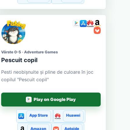
Vârste 0-5 · Adventure Games
Pescuit copil
Pesti neobișnuite și pline de culoare în joc
copilul "Pescuit copil"
Play on Google Play
App Store
Huawei
Amazon
Aptoide