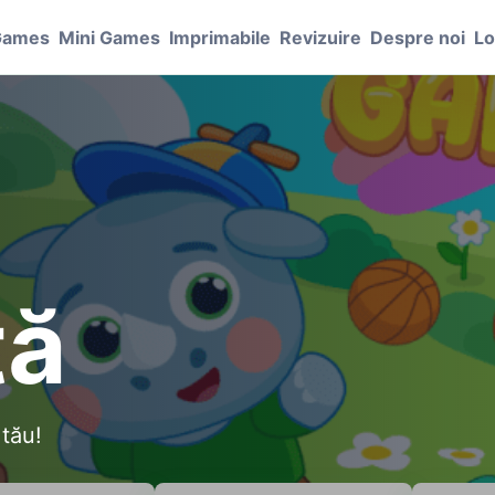
Games
Mini Games
Imprimabile
Revizuire
Despre noi
Lo
ţă
 tău!