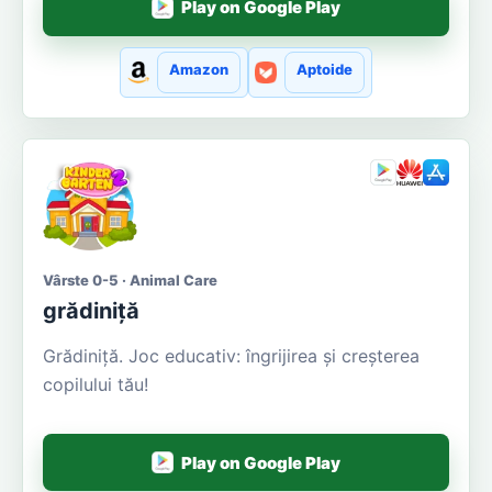
Play on Google Play
Amazon
Aptoide
Vârste 0-5 · Animal Care
grădiniță
Grădiniţă. Joc educativ: îngrijirea și creșterea
copilului tău!
Play on Google Play