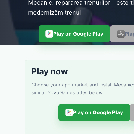
Mecanic: repararea trenurilor - este t
modernizăm trenul
Play on Google Play
Pla
Play now
Choose your app market and install Mecanic: 
similar YovoGames titles below.
Play on Google Play