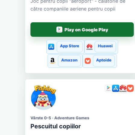
Joc pentru copii "aeroport" - călătorie de
către companiile aeriene pentru copii
Play on Google Play
App Store
Huawei
Amazon
Aptoide
Vârste 0-5 · Adventure Games
Pescuitul copiilor