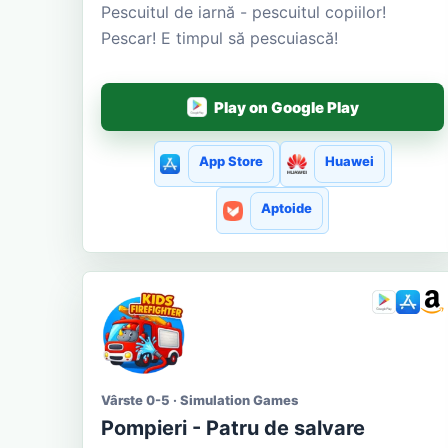
Pescuitul de iarnă - pescuitul copiilor!
Pescar! E timpul să pescuiască!
Play on Google Play
App Store
Huawei
Aptoide
Vârste 0-5 · Simulation Games
Pompieri - Patru de salvare