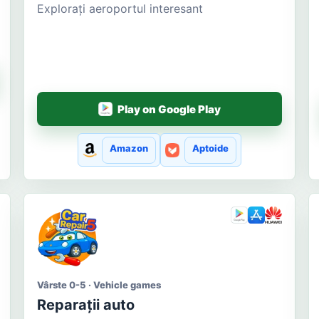
Explorați aeroportul interesant
Play on Google Play
Amazon
Aptoide
Vârste 0-5 · Vehicle games
Reparații auto