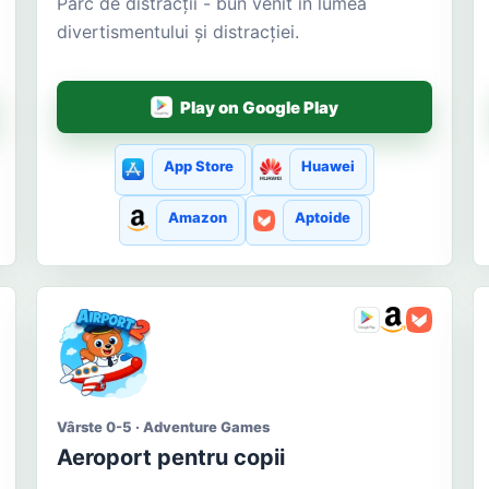
Parc de distracții - bun venit în lumea
divertismentului și distracției.
Play on Google Play
App Store
Huawei
Amazon
Aptoide
Vârste 0-5 · Adventure Games
Aeroport pentru copii