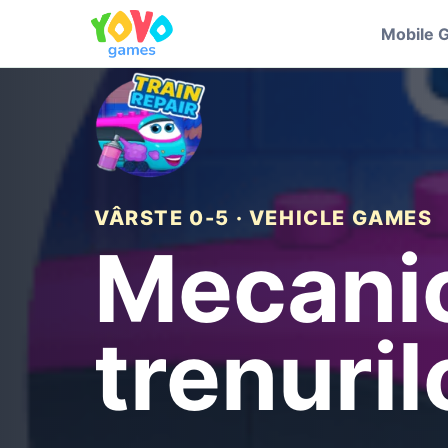
Mobile 
VÂRSTE 0-5 · VEHICLE GAMES
Mecanic
trenuril