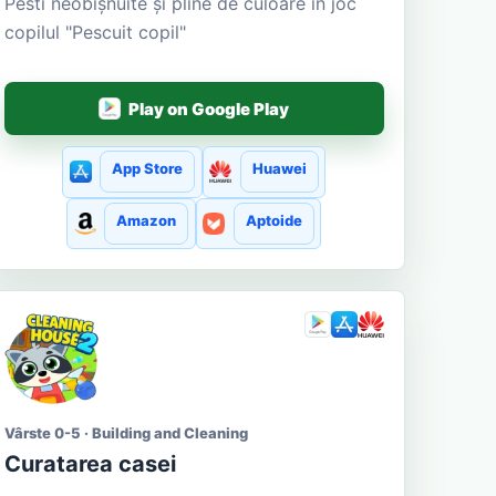
Pesti neobișnuite și pline de culoare în joc
copilul "Pescuit copil"
Play on Google Play
App Store
Huawei
Amazon
Aptoide
Vârste 0-5 · Building and Cleaning
Curatarea casei