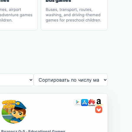
ames
Bus games
anes, airport
Buses, transport, routes,
 adventure games
washing, and driving-themed
hildren.
games for preschool children.
Возраст 0-5 · Educational Games