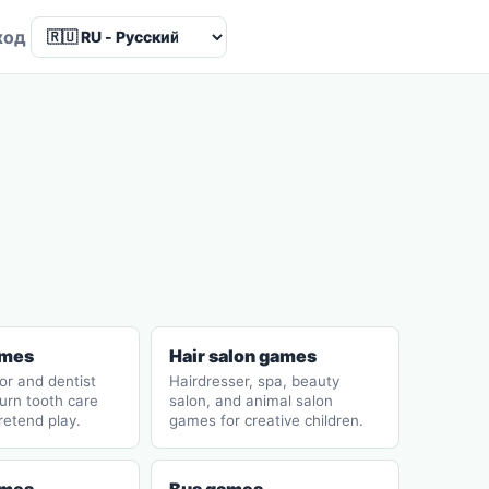
Language
ход
ames
Hair salon games
or and dentist
Hairdresser, spa, beauty
urn tooth care
salon, and animal salon
retend play.
games for creative children.