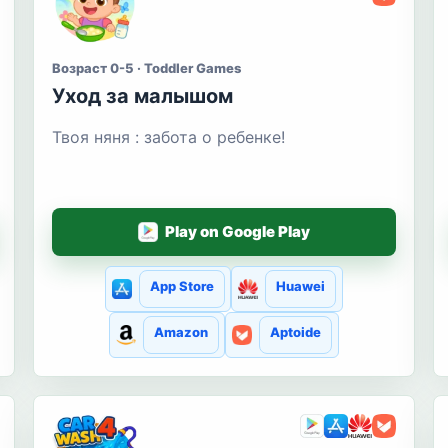
Возраст 0-5 · Toddler Games
Уход за малышом
Твоя няня : забота о ребенке!
Play on Google Play
App Store
Huawei
Amazon
Aptoide