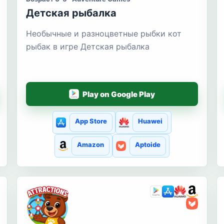
Детская рыбалка
Необычные и разноцветные рыбки кот
рыбак в игре Детская рыбалка
Play on Google Play
App Store
Huawei
Amazon
Aptoide