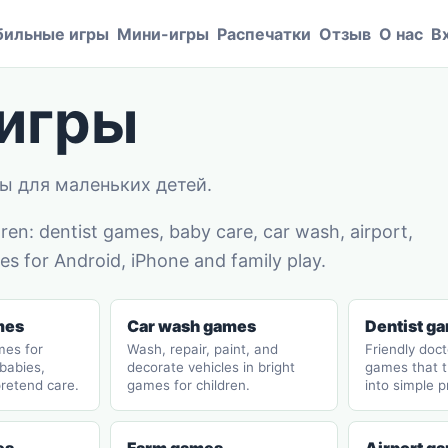
ильные игры
Мини-игры
Распечатки
Отзыв
О нас
В
игры
ы для маленьких детей.
en: dentist games, baby care, car wash, airport,
s for Android, iPhone and family play.
mes
Car wash games
Dentist g
mes for
Wash, repair, paint, and
Friendly doct
 babies,
decorate vehicles in bright
games that t
pretend care.
games for children.
into simple p