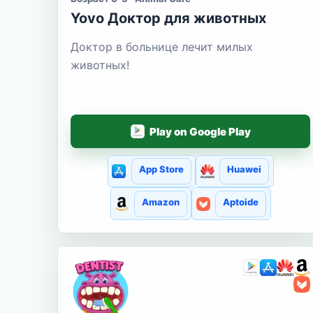
Yovo Доктор для животных
Доктор в больнице лечит милых
животных!
Play on Google Play
App Store
Huawei
Amazon
Aptoide