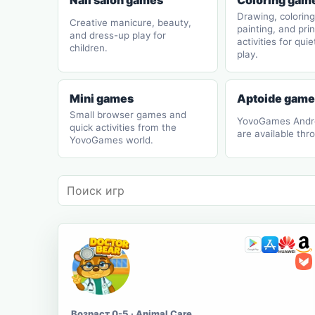
Nail salon games
Coloring gam
Drawing, coloring
Creative manicure, beauty,
painting, and pri
and dress-up play for
activities for quie
children.
play.
Mini games
Aptoide game
Small browser games and
YovoGames Androi
quick activities from the
are available thr
YovoGames world.
Возраст 0-5 · Animal Care