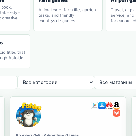
es
Farm games
Airport g
 book,
Animal care, farm life, garden
Travel, airpl
ntable-style
tasks, and friendly
service, and
t creative
countryside games.
for curious c
s
d titles that
ough Aptoide.
Возраст 0-5 · Adventure Games