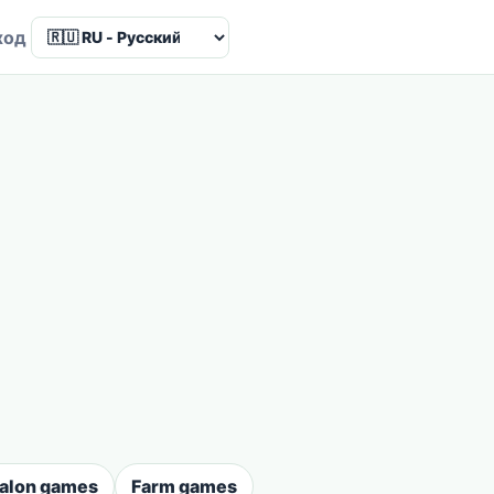
Language
ход
salon games
Farm games