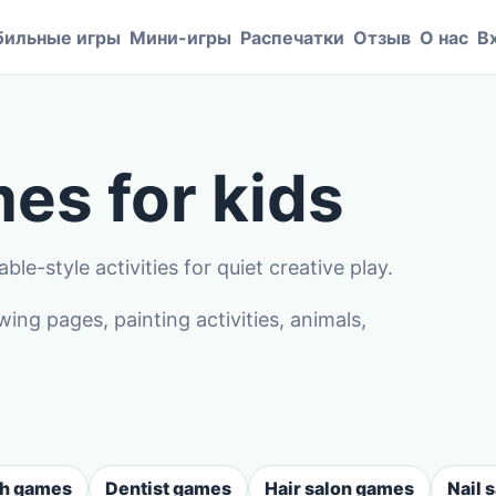
ильные игры
Мини-игры
Распечатки
Отзыв
О нас
В
es for kids
le-style activities for quiet creative play.
g pages, painting activities, animals,
sh games
Dentist games
Hair salon games
Nail 