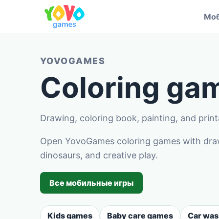
Моб
YOVOGAMES
Coloring gam
Drawing, coloring book, painting, and printab
Open YovoGames coloring games with drawin
dinosaurs, and creative play.
Все мобильные игры
Kids games
Baby care games
Car wa