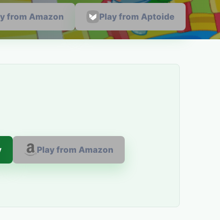
ay from Amazon
Play from Aptoide
y
Play from Amazon