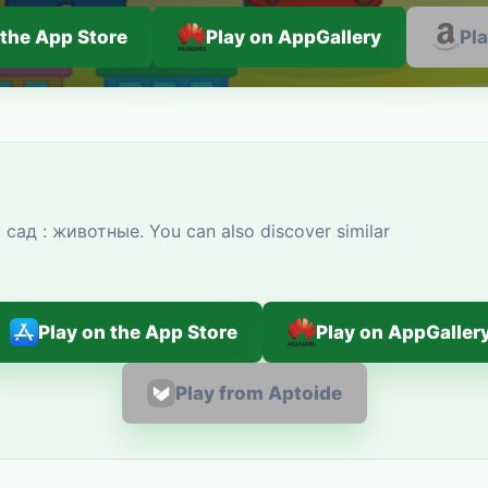
 the App Store
Play on AppGallery
Pl
сад : животные. You can also discover similar
Play on the App Store
Play on AppGaller
Play from Aptoide