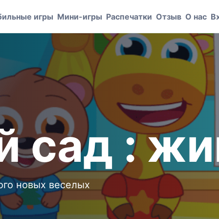
ильные игры
Мини-игры
Распечатки
Отзыв
О нас
В
й сад : ж
ного новых веселых