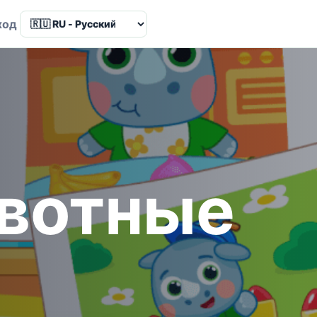
Language
ход
ивотные