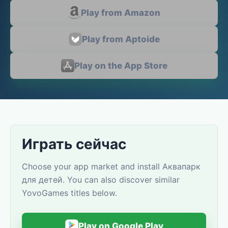
Play from Amazon
Play from Aptoide
Play on the App Store
Играть сейчас
Choose your app market and install Аквапарк
для детей. You can also discover similar
YovoGames titles below.
Play on Google Play