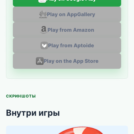
Play on AppGallery
Play from Amazon
Play from Aptoide
Play on the App Store
СКРИНШОТЫ
Внутри игры