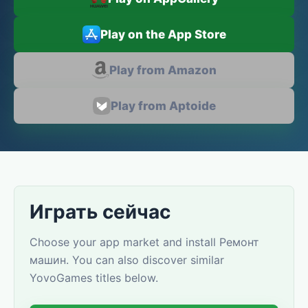
Play on the App Store
Play from Amazon
Play from Aptoide
Играть сейчас
Choose your app market and install Ремонт
машин. You can also discover similar
YovoGames titles below.