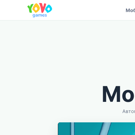
Моб
Мо
Авто