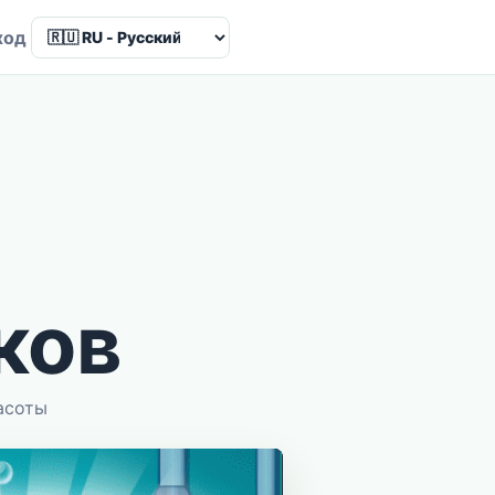
Language
ход
ков
асоты