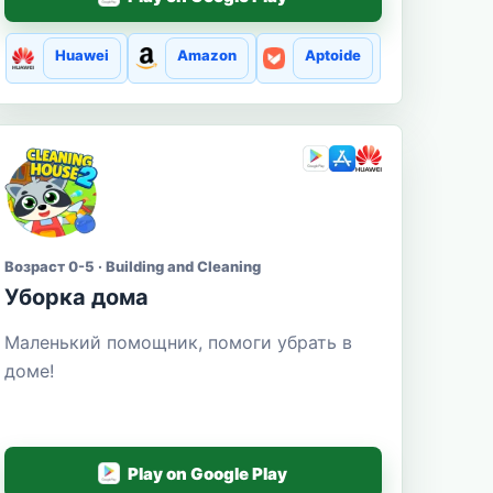
Huawei
Amazon
Aptoide
Возраст 0-5 · Building and Cleaning
Уборка дома
Маленький помощник, помоги убрать в
доме!
Play on Google Play