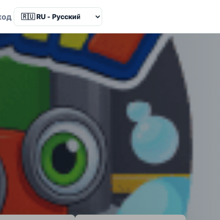
Language
ход
а