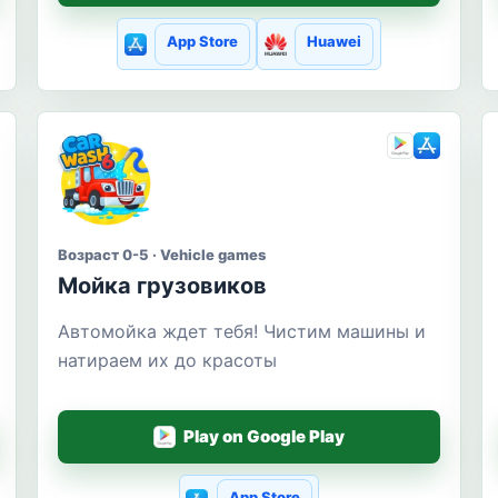
App Store
Huawei
Возраст 0-5 · Vehicle games
Мойка грузовиков
Автомойка ждет тебя! Чистим машины и
натираем их до красоты
Play on Google Play
App Store