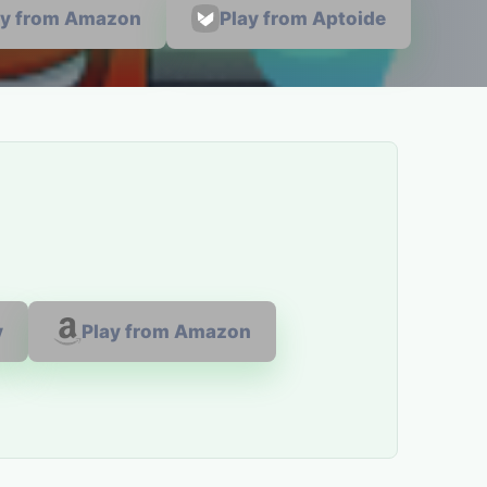
ay from Amazon
Play from Aptoide
y
Play from Amazon