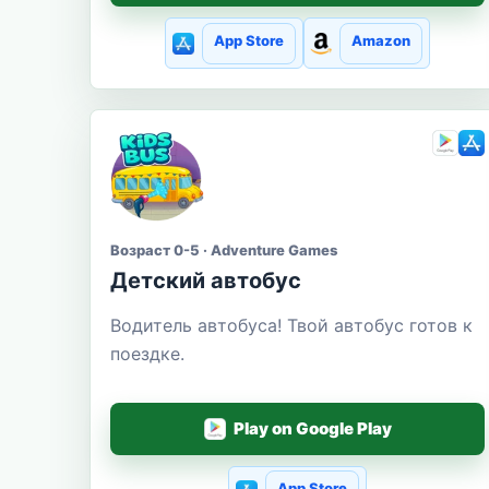
App Store
Amazon
Возраст 0-5 · Adventure Games
Детский автобус
Водитель автобуса! Твой автобус готов к
поездке.
Play on Google Play
App Store