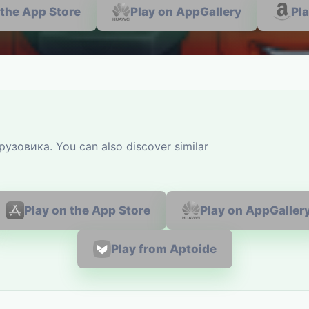
 the App Store
Play on AppGallery
Pl
узовика. You can also discover similar
Play on the App Store
Play on AppGaller
Play from Aptoide