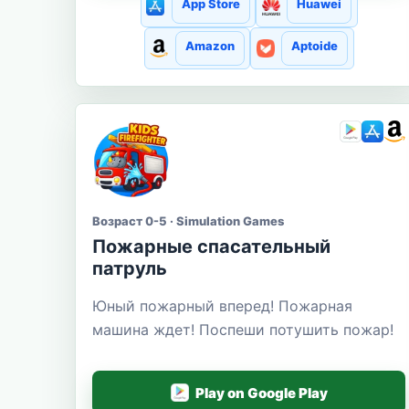
App Store
Huawei
Amazon
Aptoide
Возраст 0-5 · Simulation Games
Пожарные спасательный
патруль
Юный пожарный вперед! Пожарная
машина ждет! Поспеши потушить пожар!
Play on Google Play