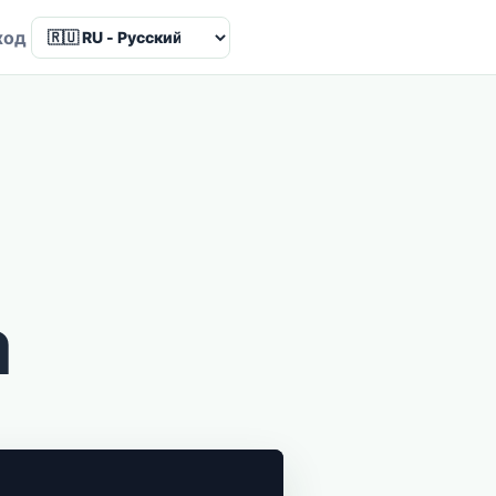
Language
ход
а