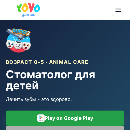
ВОЗРАСТ 0-5 · ANIMAL CARE
Стоматолог для
детей
Лечить зубы - это здорово.
Play on Google Play