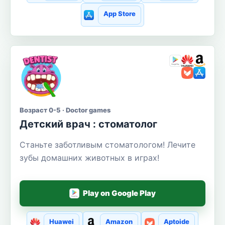
App Store
Возраст 0-5 · Doctor games
Детский врач : стоматолог
Станьте заботливым стоматологом! Лечите
зубы домашних животных в играх!
Play on Google Play
Huawei
Amazon
Aptoide