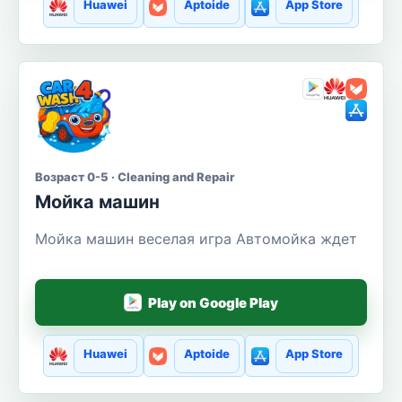
Huawei
Aptoide
App Store
Возраст 0-5 · Cleaning and Repair
Мойка машин
Мойка машин веселая игра Автомойка ждет
Play on Google Play
Huawei
Aptoide
App Store