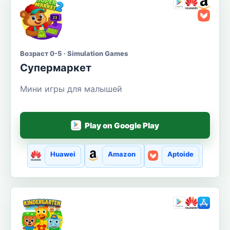
Возраст 0-5 · Simulation Games
Супермаркет
Мини игры для малышей
Play on Google Play
Huawei
Amazon
Aptoide